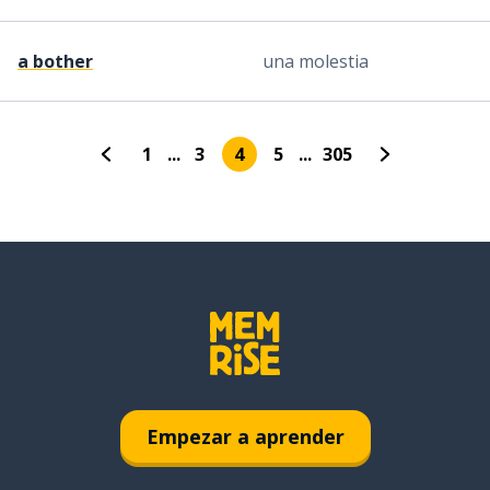
a bother
una molestia
1
...
3
4
5
...
305
Empezar a aprender