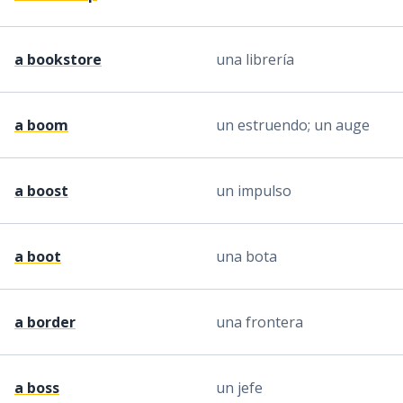
a bookstore
una librería
a boom
un estruendo; un auge
a boost
un impulso
a boot
una bota
a border
una frontera
a boss
un jefe