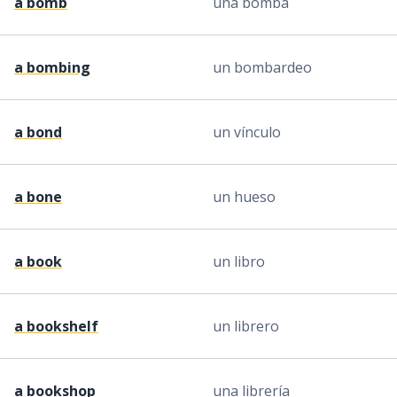
a bomb
una bomba
a bombing
un bombardeo
a bond
un vínculo
a bone
un hueso
a book
un libro
a bookshelf
un librero
a bookshop
una librería