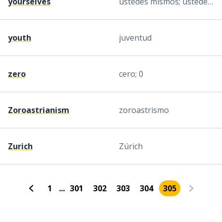
yourselves
ustedes mismos; ustedes solos
youth
juventud
zero
cero; 0
Zoroastrianism
zoroastrismo
Zurich
Zúrich
1
...
301
302
303
304
305