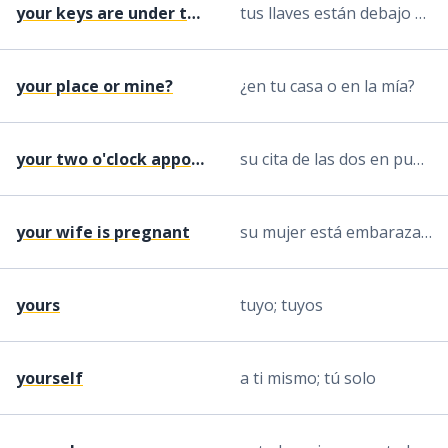
your keys are under the couch
tus llaves están debajo del sofá
your place or mine?
¿en tu casa o en la mía?
your two o'clock appointment is here
su cita de las dos en punto está aquí
your wife is pregnant
su mujer está embarazada
yours
tuyo; tuyos
yourself
a ti mismo; tú solo