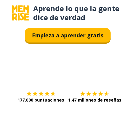
Aprende lo que la gente
dice de verdad
Empieza a aprender gratis
Descargar en
App Store
¡Lo qu
177,000 puntuaciones
1.47 millones de reseñas