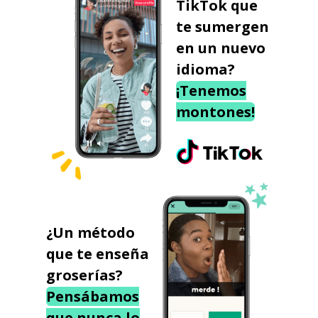
TikTok que
te sumergen
en un nuevo
idioma?
¡Tenemos
montones!
¿Un método
que te enseña
groserías?
Pensábamos
que nunca lo