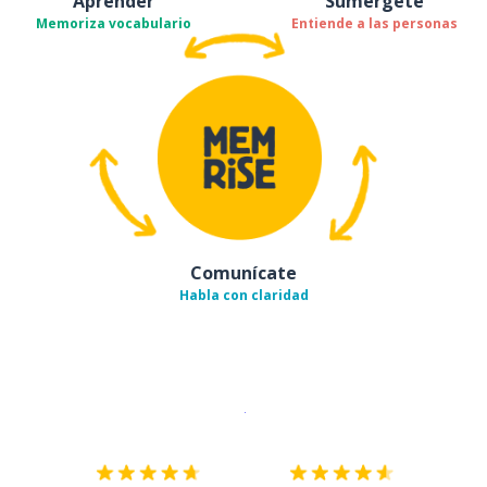
Aprender
Sumérgete
Memoriza vocabulario
Entiende a las personas
Comunícate
Habla con claridad
Descargar en
App Store
¡Lo qu