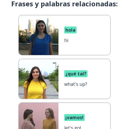
Frases y palabras relacionadas:
hola
hi
¿qué tal?
what's up?
¡vamos!
let's go!