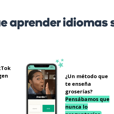
 aprender idiomas s
kTok
gen
¿Un método que
te enseña
groserías?
Pensábamos que
nunca lo