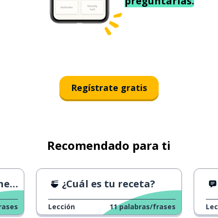
preguntarías.
Regístrate gratis
Recomendado para ti
s 2
¿Cuál es tu receta?
rases
Lección
11
palabras/frases
Lec