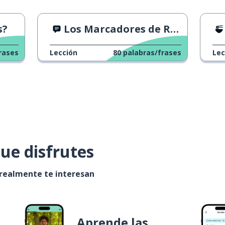
s?
Los Marcadores de Relaciones
rases
Lección
80
palabras/frases
Lec
ue disfrutes
 realmente te interesan
Aprende las