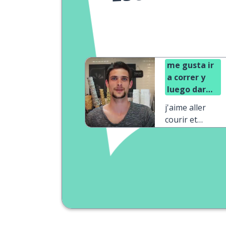
me gusta ir
a correr y
luego darme
un baño
j'aime aller
courir et
ensuite
prendre une
douche