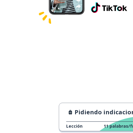
Pidiendo indicacione
Lección
11
palabras/f