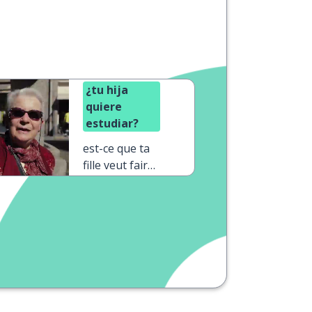
¿tu hija
quiere
estudiar?
est-ce que ta
fille veut faire
des études ?