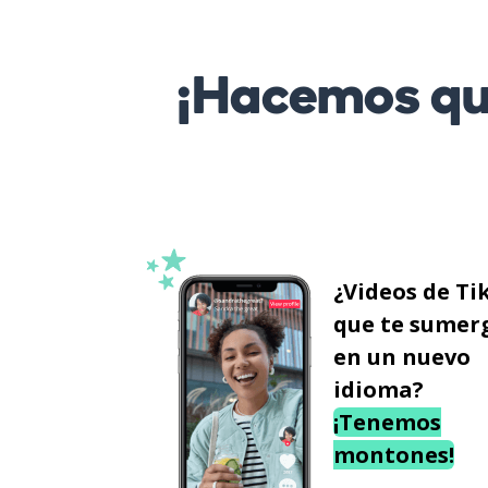
¡Hacemos que
¿Videos de Ti
que te sumer
en un nuevo
idioma?
¡Tenemos
montones!