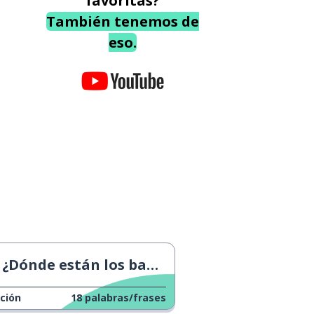
favoritas?
También tenemos de
eso.
¿Dónde están los baños? 1
ción
18
palabras/frases