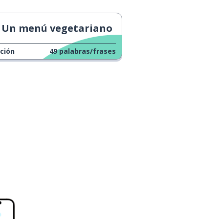
Un menú vegetariano
ción
49
palabras/frases