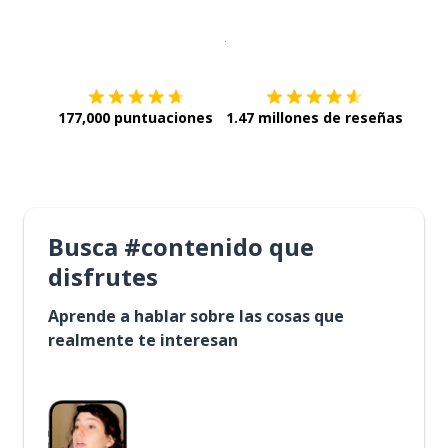
Descargar en
App Store
¡Lo qu
177,000 puntuaciones
1.47 millones de reseñas
Busca #contenido que
disfrutes
Aprende a hablar sobre las cosas que
realmente te interesan