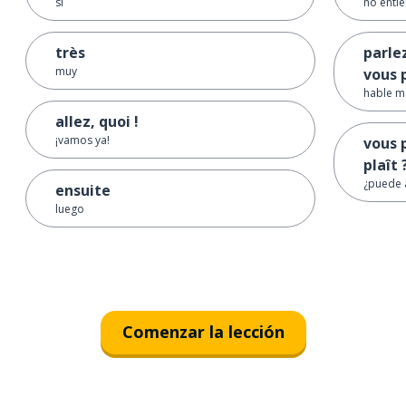
sí
no enti
très
parlez
muy
vous 
hable m
allez, quoi !
¡vamos ya!
vous 
plaît 
¿puede 
ensuite
luego
Comenzar la lección