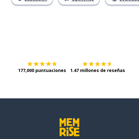
Descargar en
App Store
¡Lo qu
177,000 puntuaciones
1.47 millones de reseñas