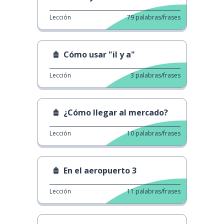
Lección
79
palabras/frases
Cómo usar "il y a"
Lección
3
palabras/frases
¿Cómo llegar al mercado?
Lección
10
palabras/frases
En el aeropuerto 3
Lección
11
palabras/frases