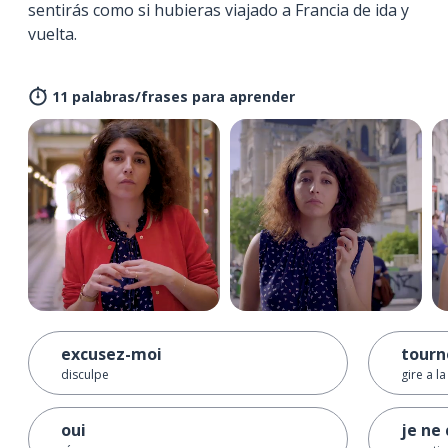
sentirás como si hubieras viajado a Francia de ida y
vuelta.
11 palabras/frases para aprender
excusez-moi
tourn
disculpe
gire a l
oui
je ne