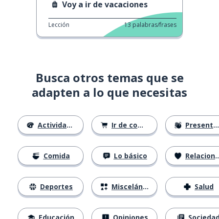
Voy a ir de vacaciones
Lección
13
palabras/frases
Busca otros temas que se
adapten a lo que necesitas
Actividades
Ir de compras
Presentándose
Comida
Lo básico
Relaciones
Deportes
Misceláneo
Salud
Educación
Opiniones
Socieda