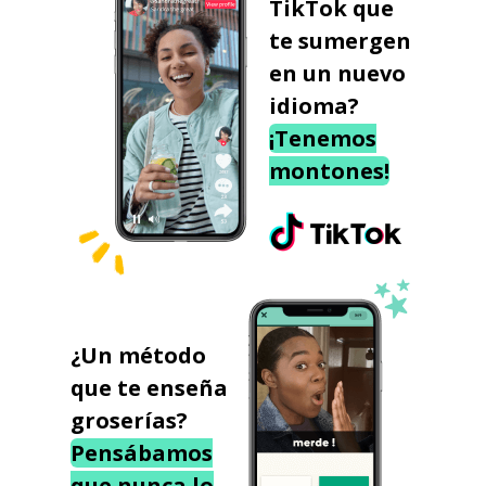
TikTok que
te sumergen
en un nuevo
idioma?
¡Tenemos
montones!
¿Un método
que te enseña
groserías?
Pensábamos
que nunca lo