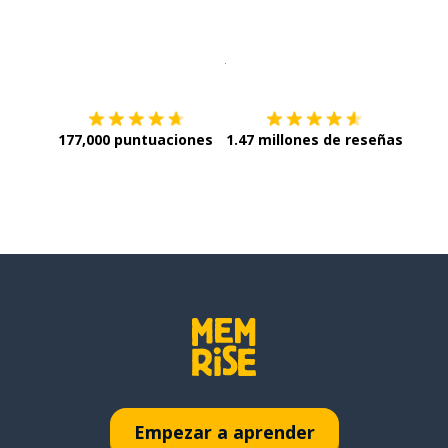
Descargar en
App Store
¡Lo qu
177,000 puntuaciones
1.47 millones de reseñas
Empezar a aprender