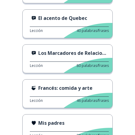
El acento de Quebec
Lección
40
palabras/frases
Los Marcadores de Relaciones
Lección
80
palabras/frases
Francés: comida y arte
Lección
46
palabras/frases
Mis padres