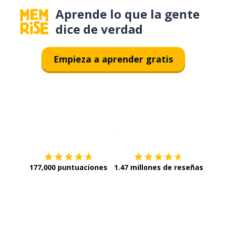
Aprende lo que la gente
dice de verdad
Empieza a aprender gratis
Descargar en
App Store
¡Lo qu
177,000 puntuaciones
1.47 millones de reseñas