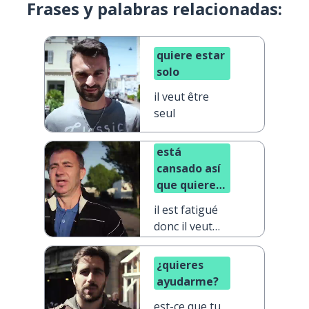
Frases y palabras relacionadas:
quiere estar
solo
il veut être
seul
está
cansado así
que quiere
quedarse en
il est fatigué
casa
donc il veut
rester à la
maison
¿quieres
ayudarme?
est-ce que tu