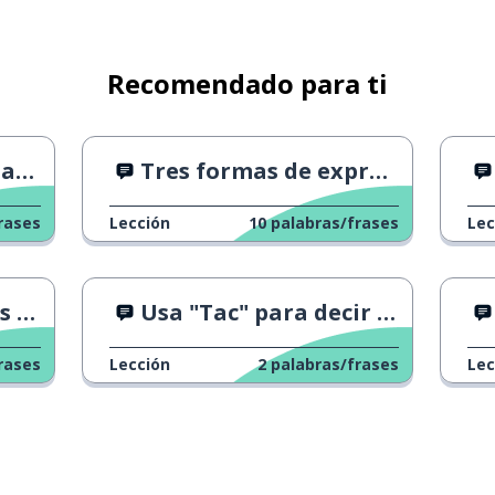
Recomendado para ti
es.
Tres formas de expresar amor
jo (persona)
rases
Lección
10
palabras/frases
Lec
oblado
' 1
Usa "Tac" para decir que algo está hecho
rases
Lección
2
palabras/frases
Lec
(en un restaurante)