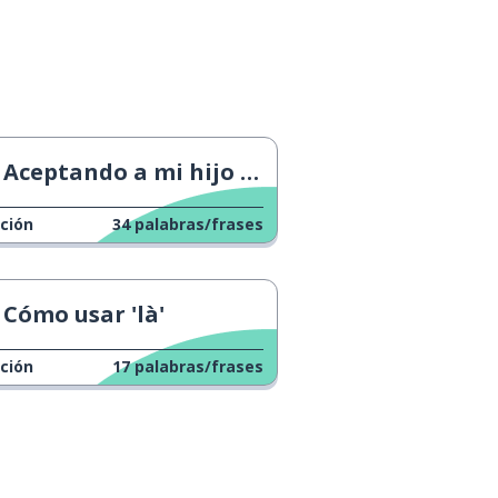
Aceptando a mi hijo tal como es
ción
34
palabras/frases
Cómo usar 'là'
ción
17
palabras/frases