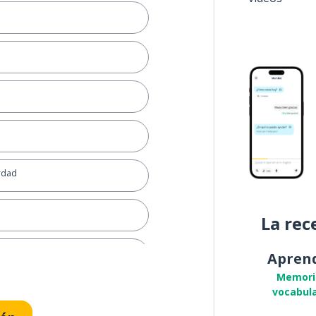
erdad
La rec
Apren
Memori
vocabula