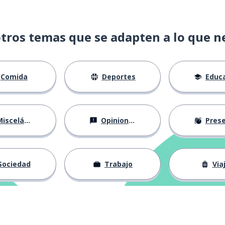
tros temas que se adapten a lo que n
Comida
Deportes
Educac
e hecho
isceláneo
Opiniones
Presentá
Sociedad
Trabajo
Via