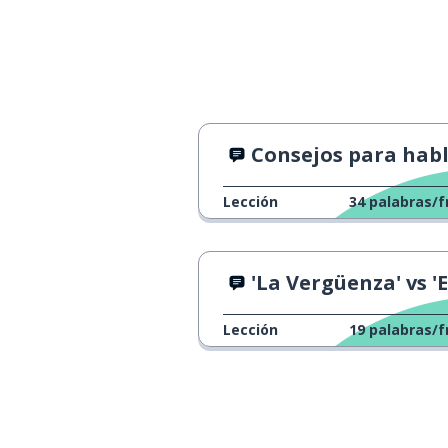
el agua
l'eau
me llamo...
je m'appelle ...
joven
jeune
Consejos para hablar sin preocupacion
chico; poco; ba
petit
Lección
34
palabras/f
la ciudad; el p
la ville
'La Vergüenza' vs 'Es una lástima
la mancha
la tache
Lección
19
palabras/f
nuevo
nouveau
ordenar; pedir 
commander