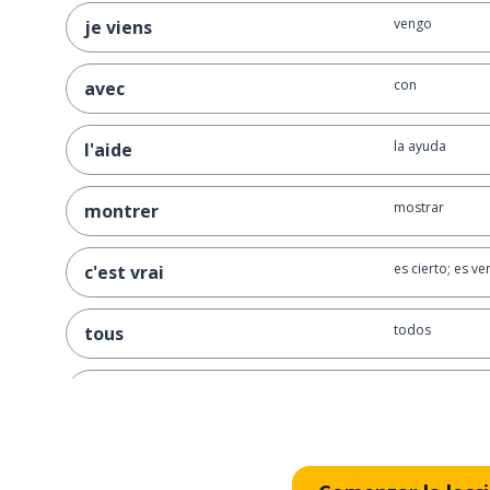
vengo
je viens
con
avec
la ayuda
l'aide
mostrar
montrer
es cierto; es v
c'est vrai
todos
tous
la gente
les gens
francés
français