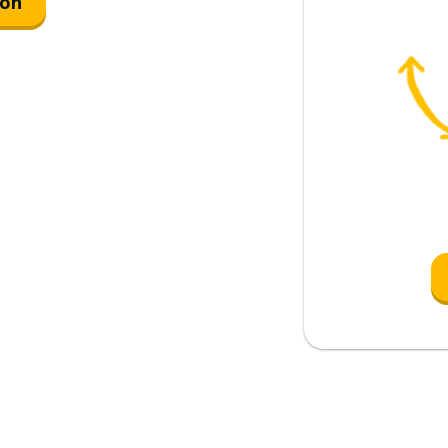
ión
ar