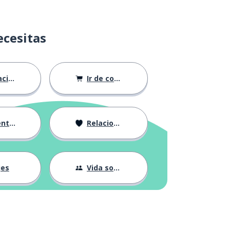
ecesitas
ión
Ir de compras
ndose
Relaciones
jes
Vida social