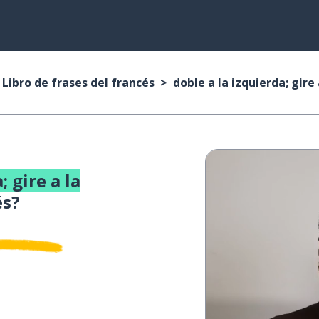
Libro de frases del francés
doble a la izquierda; gire
; gire a la
és?