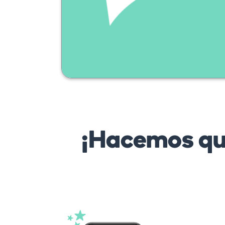
poser une
question ?
¡Hacemos que