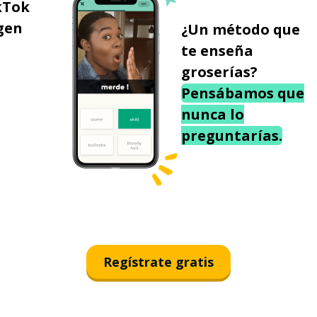
kTok
gen
¿Un método que
te enseña
groserías?
Pensábamos que
nunca lo
preguntarías.
Regístrate gratis