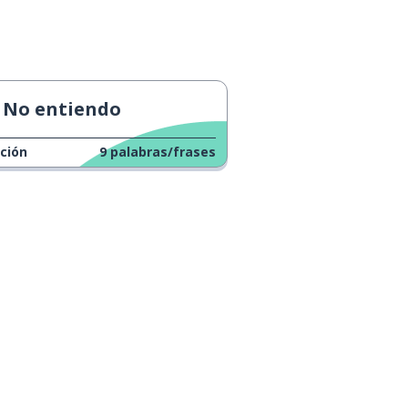
No entiendo
ción
9
palabras/frases