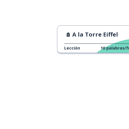
A la Torre Eiffel
Lección
10
palabras/f