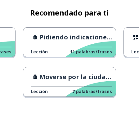
Recomendado para ti
Pidiendo indicaciones 2
rases
Lección
11
palabras/frases
Lec
Moverse por la ciudad 2
Lección
7
palabras/frases