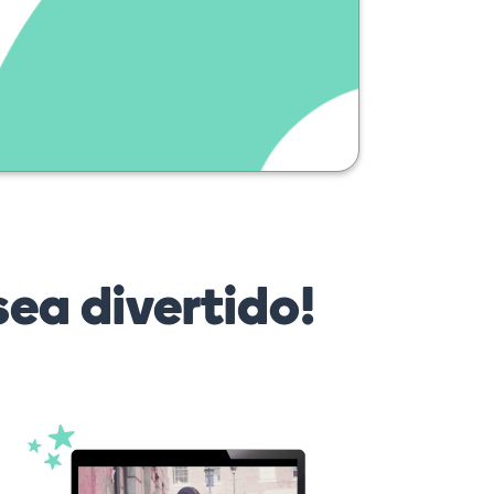
parler plus
lentement s'il
vous plaît ?
ea divertido!