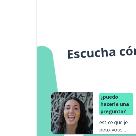
Escucha cóm
¿puedo
hacerle una
pregunta?
est-ce que je
peux vous