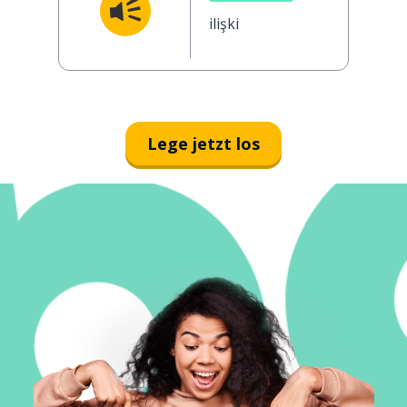
ilişki
Lege jetzt los