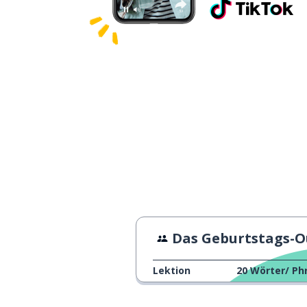
Das Geburtstags-Outf
Lektion
20
Wörter/ Ph