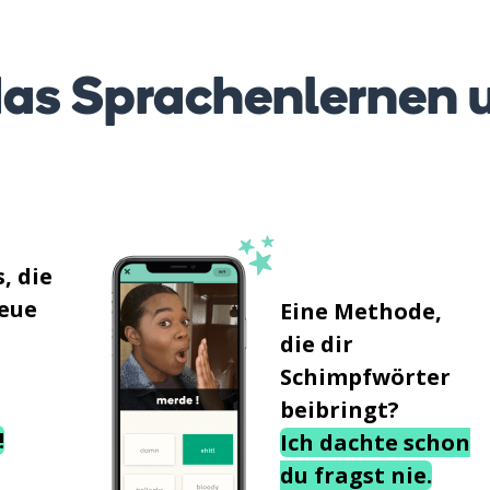
as Sprachenlernen 
, die
neue
Eine Methode,
die dir
Schimpfwörter
beibringt?
!
Ich dachte schon
du fragst nie.