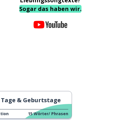
Lieblingssongtexte?
Sogar das haben wir.
Tage & Geburtstage
tion
15
Wörter/ Phrasen