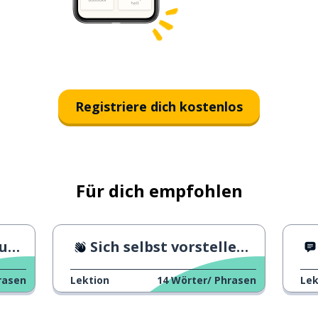
Registriere dich kostenlos
Für dich empfohlen
it
Sich selbst vorstellen 2
rasen
Lektion
14
Wörter/ Phrasen
Lek