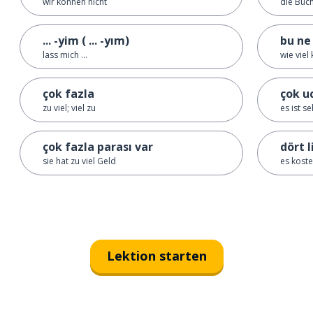
wir können nicht
die Buch
... -yim ( ... -yım)
bu ne
lass mich ...
wie viel
çok fazla
çok u
zu viel; viel zu
es ist s
çok fazla parası var
dört l
sie hat zu viel Geld
es kostet
Lektion starten