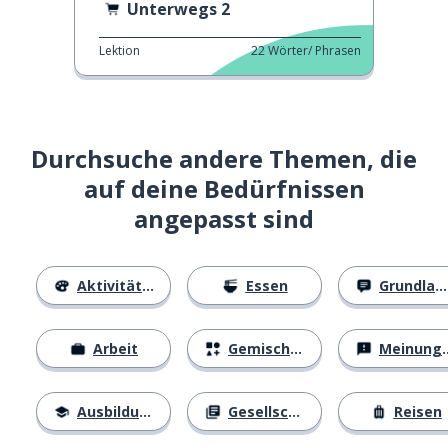
Unterwegs 2
Lektion
22
Wörter/ Phrasen
Durchsuche andere Themen, die
auf deine Bedürfnissen
angepasst sind
Aktivitäten
Essen
Grundlagen
Arbeit
Gemischtes
Meinungen
Ausbildung
Gesellschaft
Reisen