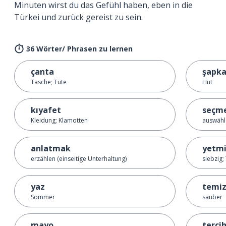
Minuten wirst du das Gefühl haben, eben in die
Türkei und zurück gereist zu sein.
36 Wörter/ Phrasen zu lernen
çanta
şapk
Tasche; Tüte
Hut
kıyafet
seçm
Kleidung; Klamotten
auswähl
anlatmak
yetmi
erzählen (einseitige Unterhaltung)
siebzig;
yaz
temi
Sommer
sauber
mayo
terci