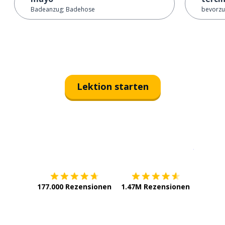
Badeanzug; Badehose
bevorzu
Lektion starten
Erhältlich im
App Store
jetzt bei
177.000 Rezensionen
1.47M Rezensionen