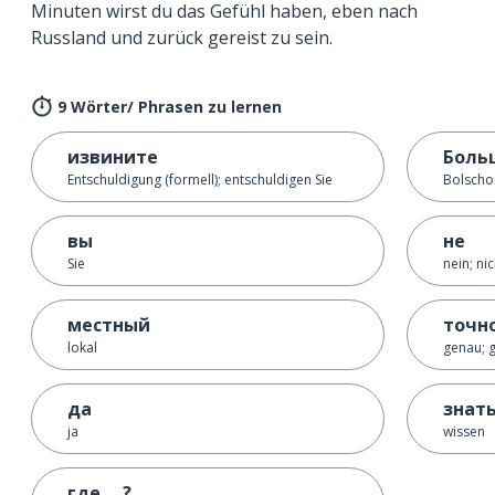
Minuten wirst du das Gefühl haben, eben nach
Russland und zurück gereist zu sein.
9 Wörter/ Phrasen zu lernen
извините
Боль
Entschuldigung (formell); entschuldigen Sie
Bolscho
вы
не
Sie
nein; nic
местный
точн
lokal
genau; 
да
знат
ja
wissen
где ... ?