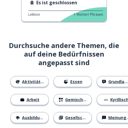
Es ist geschlossen
Lektion
1
Wörter/ Phrasen
Durchsuche andere Themen, die
auf deine Bedürfnissen
angepasst sind
Aktivitäten
Essen
Grundlagen
Arbeit
Gemischtes
Kyrillisc
Ausbildung
Gesellschaft
Meinungen