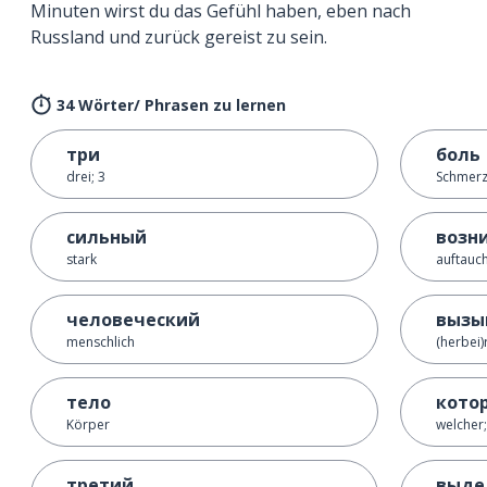
Minuten wirst du das Gefühl haben, eben nach
Russland und zurück gereist zu sein.
34 Wörter/ Phrasen zu lernen
три
боль
drei; 3
Schmer
сильный
возн
stark
auftauc
человеческий
вызы
menschlich
(herbei)
тело
кото
Körper
welcher;
третий
выде