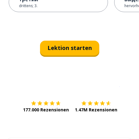
drittens; 3.
hervor
Lektion starten
Erhältlich im
App Store
jetzt bei
177.000 Rezensionen
1.47M Rezensionen