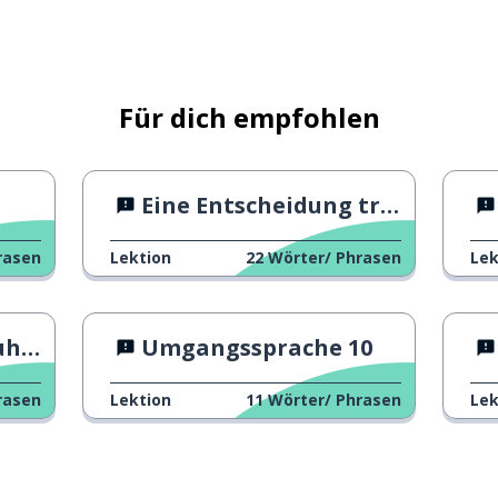
liziert
Für dich empfohlen
ls
Eine Entscheidung treffen 1
rasen
Lektion
22
Wörter/ Phrasen
Lek
ren
Umgangssprache 10
erteilen
rasen
Lektion
11
Wörter/ Phrasen
Lek
n