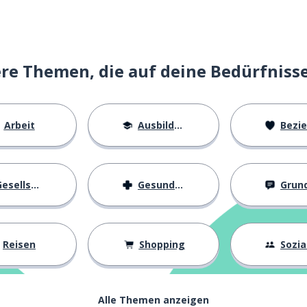
e Themen, die auf deine Bedürfniss
Arbeit
Ausbildung
Beziehu
esellschaft
Gesundheit
Grundl
Reisen
Shopping
Soziall
echen
Alle Themen anzeigen