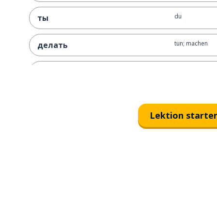
du
ты
tun; machen
делать
jung
молодой
wollen
хотеть
Lektion starte
'i'; und
и
hier; jetzt; das
вот
eine Erzählung;
рассказ
Experte
эксперт