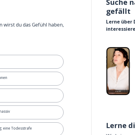
Suche n
gefällt
Lerne über 
n wirst du das Gefühl haben,
interessier
nnen
massiv
Lerne d
g; eine Todesstrafe