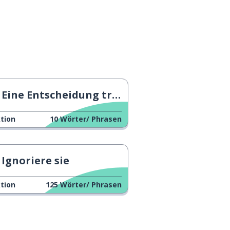
Eine Entscheidung treffen 3
tion
10
Wörter/ Phrasen
Ignoriere sie
tion
125
Wörter/ Phrasen