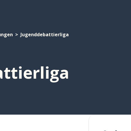
ungen
Jugenddebattierliga
ttierliga