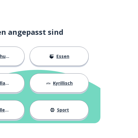
en angepasst sind
ngen
Essen
agen
Kyrillisch
eben
Sport