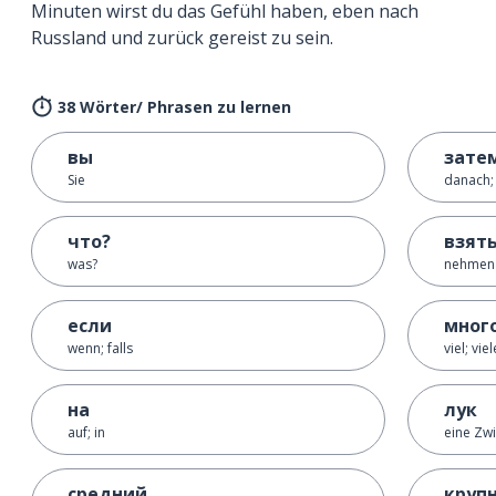
Minuten wirst du das Gefühl haben, eben nach
Russland und zurück gereist zu sein.
38 Wörter/ Phrasen zu lernen
вы
зате
Sie
danach;
что?
взят
was?
nehmen
если
мног
wenn; falls
viel; viel
на
лук
auf; in
eine Zw
средний
круп