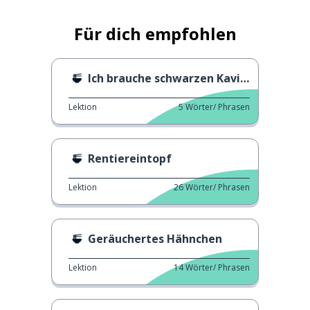
Für dich empfohlen
Ich brauche schwarzen Kaviar
Lektion
5
Wörter/ Phrasen
Rentiereintopf
Lektion
26
Wörter/ Phrasen
Geräuchertes Hähnchen
Lektion
14
Wörter/ Phrasen