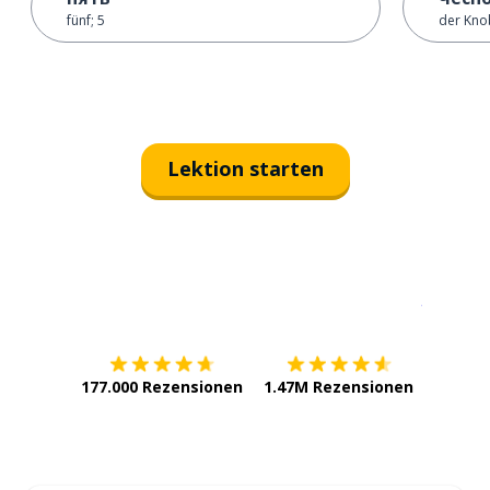
fünf; 5
der Kno
Lektion starten
Erhältlich im
App Store
jetzt bei
177.000 Rezensionen
1.47M Rezensionen