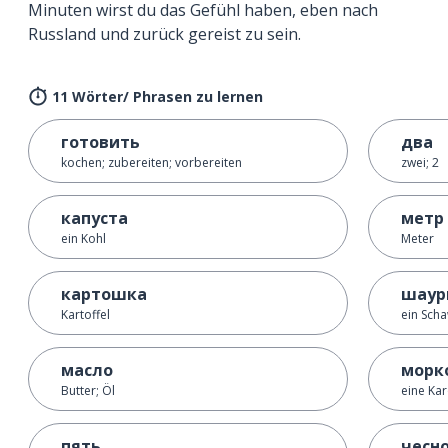
Minuten wirst du das Gefühl haben, eben nach
Russland und zurück gereist zu sein.
11 Wörter/ Phrasen zu lernen
готовить
два
kochen; zubereiten; vorbereiten
zwei; 2
капуста
метр
ein Kohl
Meter
картошка
шаур
Kartoffel
ein Sch
масло
морк
Butter; Öl
eine Kar
пять
чесн