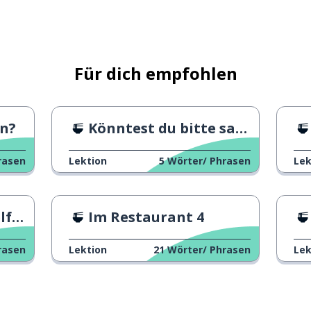
Für dich empfohlen
en?
Könntest du bitte sagen
rasen
Lektion
5
Wörter/ Phrasen
Lek
n?
Im Restaurant 4
rasen
Lektion
21
Wörter/ Phrasen
Lek