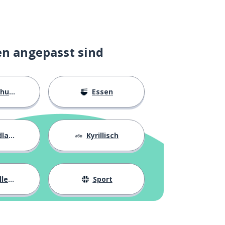
en angepasst sind
ngen
Essen
agen
Kyrillisch
eben
Sport