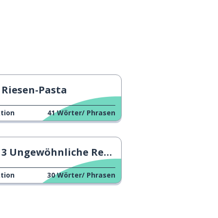
Riesen-Pasta
tion
41
Wörter/ Phrasen
3 Ungewöhnliche Rezepte
tion
30
Wörter/ Phrasen