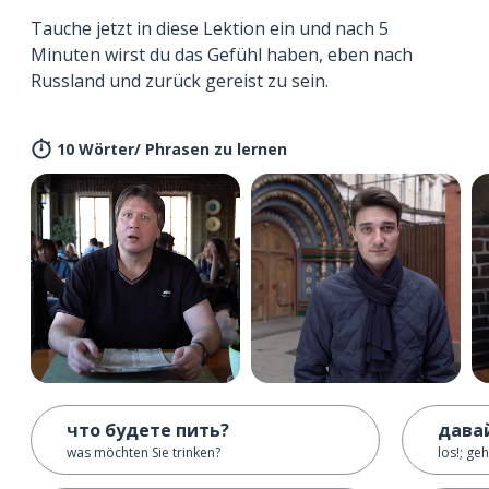
Tauche jetzt in diese Lektion ein und nach 5
Minuten wirst du das Gefühl haben, eben nach
Russland und zurück gereist zu sein.
10 Wörter/ Phrasen zu lernen
что будете пить?
дава
was möchten Sie trinken?
los!; ge