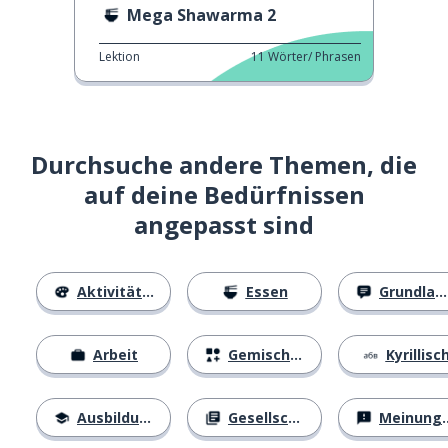
Mega Shawarma 2
Lektion
11
Wörter/ Phrasen
Durchsuche andere Themen, die
auf deine Bedürfnissen
angepasst sind
Aktivitäten
Essen
Grundlagen
Arbeit
Gemischtes
Kyrillisc
Ausbildung
Gesellschaft
Meinungen