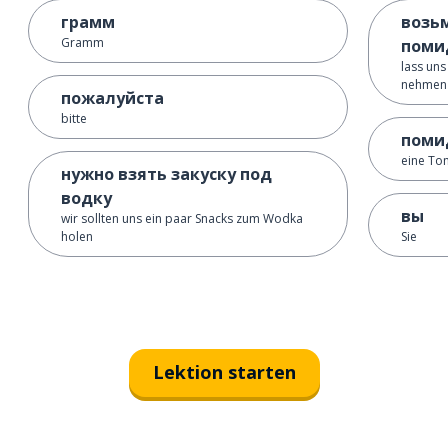
грамм
возь
Gramm
поми
lass un
nehmen
пожалуйста
bitte
поми
eine To
нужно взять закуску под
водку
вы
wir sollten uns ein paar Snacks zum Wodka
holen
Sie
Lektion starten