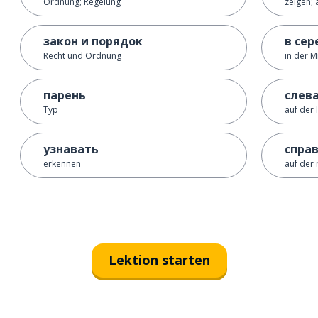
Ordnung; Regelung
zeigen; a
закон и порядок
в се
Recht und Ordnung
in der M
парень
слев
Typ
auf der 
узнавать
спра
erkennen
auf der 
Lektion starten