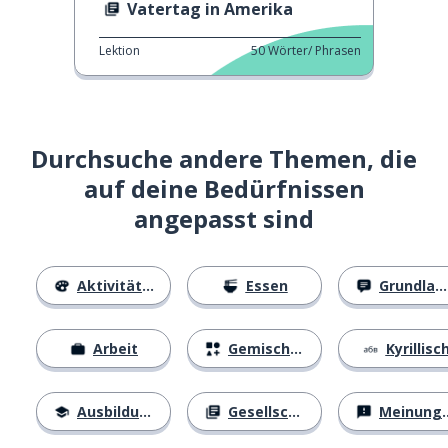
Vatertag in Amerika
Lektion
50
Wörter/ Phrasen
Durchsuche andere Themen, die
auf deine Bedürfnissen
angepasst sind
Aktivitäten
Essen
Grundlagen
Arbeit
Gemischtes
Kyrillisc
Ausbildung
Gesellschaft
Meinungen