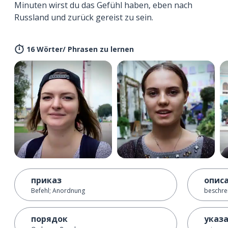
Minuten wirst du das Gefühl haben, eben nach
Russland und zurück gereist zu sein.
16 Wörter/ Phrasen zu lernen
приказ
опис
Befehl; Anordnung
beschre
порядок
указ