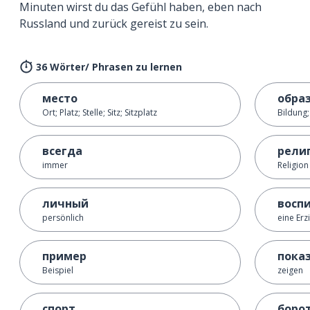
Minuten wirst du das Gefühl haben, eben nach
Russland und zurück gereist zu sein.
36 Wörter/ Phrasen zu lernen
место
обра
Ort; Platz; Stelle; Sitz; Sitzplatz
Bildung
всегда
рели
immer
Religion
личный
восп
persönlich
eine Erz
пример
пока
Beispiel
zeigen
спорт
боро