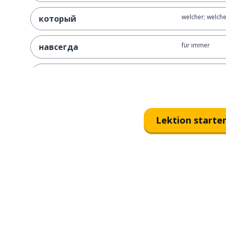
welcher; welche
который
für immer
навсегда
definieren; be
определять
sehen; schauen
смотреть
Lektion starte
Welt; Frieden
мир
passieren
случиться
sein
быть
hallo
привет