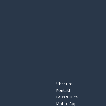
Liebe
любовь
tschüss
пока
nach; durch; übe
через
Auge
глаз
jemand
кто-то
Woche
неделя
Über uns
Mode
мода
Kontakt
FAQs & Hilfe
nur
только
Mobile App