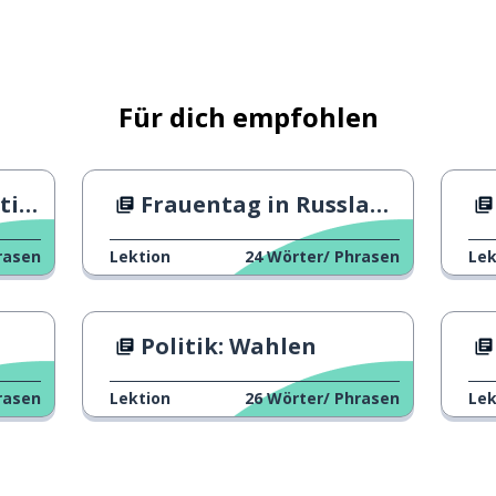
den; spüren
in Problem) lösen
Für dich empfohlen
en
Frauentag in Russland vs Italien
es
rasen
Lektion
24
Wörter/ Phrasen
Lek
Politik: Wahlen
rasen
Lektion
26
Wörter/ Phrasen
Lek