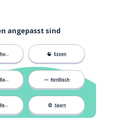
en angepasst sind
ngen
Essen
agen
Kyrillisch
eben
Sport