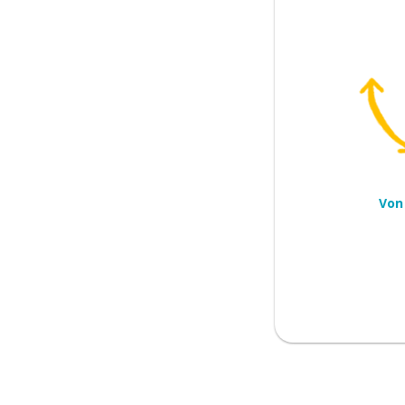
n; finden
Von
 das ist eine Schande