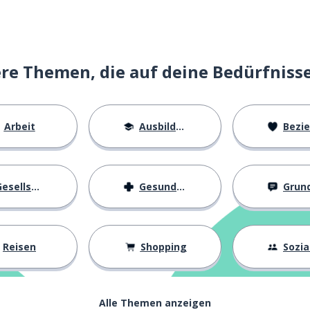
e Themen, die auf deine Bedürfniss
ig
Arbeit
Ausbildung
Beziehu
esellschaft
Gesundheit
Grundl
Reisen
Shopping
Soziall
s
Alle Themen anzeigen