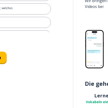
Wir bringen 
Videos bei
; welches
stimmen
n
Die geh
Lern
Vokabeln ei