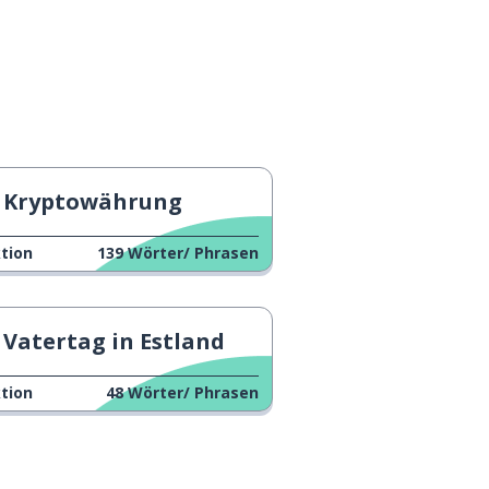
Kryptowährung
tion
139
Wörter/ Phrasen
Vatertag in Estland
tion
48
Wörter/ Phrasen