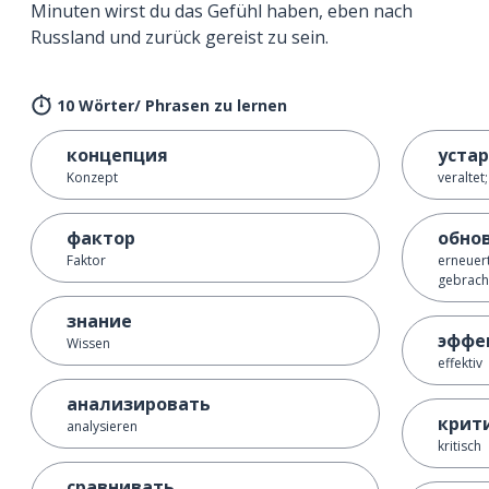
Minuten wirst du das Gefühl haben, eben nach
Russland und zurück gereist zu sein.
10 Wörter/ Phrasen zu lernen
концепция
уста
Konzept
veraltet
фактор
обно
Faktor
erneuert
gebrach
знание
эффе
Wissen
effektiv
анализировать
крит
analysieren
kritisch
сравнивать