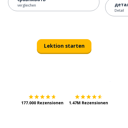
дета
vergleichen
Detail
Lektion starten
Erhältlich im
App Store
jetzt bei
177.000 Rezensionen
1.47M Rezensionen