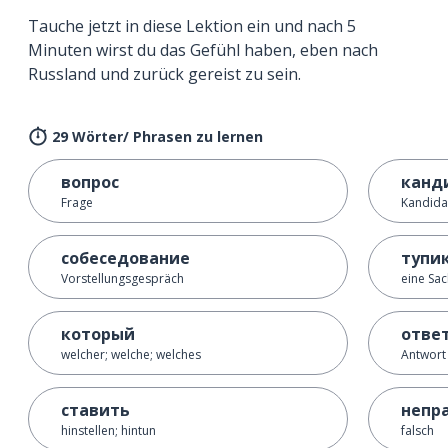
Tauche jetzt in diese Lektion ein und nach 5
Minuten wirst du das Gefühl haben, eben nach
Russland und zurück gereist zu sein.
29 Wörter/ Phrasen zu lernen
вопрос
канд
Frage
Kandida
собеседование
тупи
Vorstellungsgespräch
eine Sa
который
отве
welcher; welche; welches
Antwort
ставить
непр
hinstellen; hintun
falsch