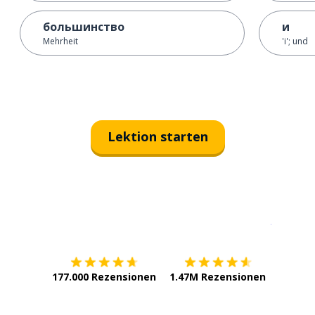
большинство
и
Mehrheit
'i'; und
Lektion starten
Erhältlich im
App Store
jetzt bei
177.000 Rezensionen
1.47M Rezensionen