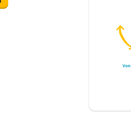
n
einem Büro
Von