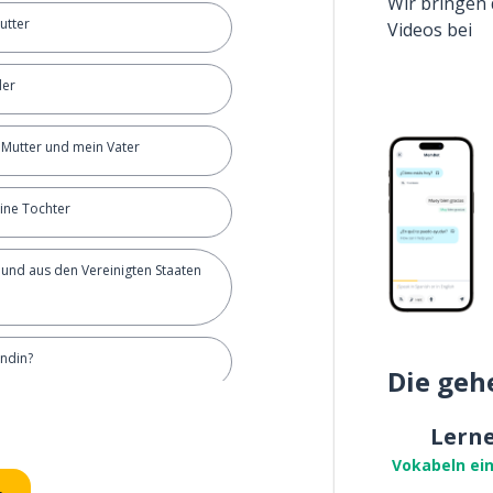
Wir bringen 
utter
Videos bei
der
 Mutter und mein Vater
eine Tochter
eund aus den Vereinigten Staaten
undin?
Die geh
) Freund einen Job?
Lern
Vokabeln ei