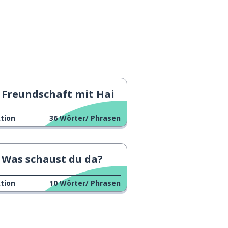
Freundschaft mit Hai
tion
36
Wörter/ Phrasen
Was schaust du da?
tion
10
Wörter/ Phrasen