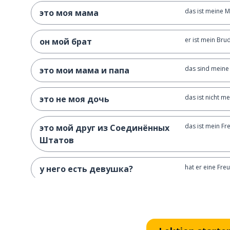
das ist meine M
это моя мама
er ist mein Bru
он мой брат
das sind meine
это мои мама и папа
das ist nicht m
это не моя дочь
das ist mein Fr
это мой друг из Соединённых
Штатов
hat er eine Fre
у него есть девушка?
hat dein (fester
у твоего молодого человека
есть работа?