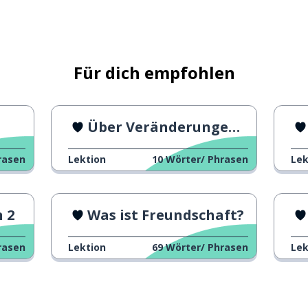
Für dich empfohlen
Über Veränderungen reden
rasen
Lektion
10
Wörter/ Phrasen
Lek
 2
Was ist Freundschaft?
rasen
Lektion
69
Wörter/ Phrasen
Lek