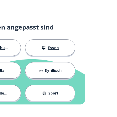
en angepasst sind
ngen
Essen
agen
Kyrillisch
eben
Sport