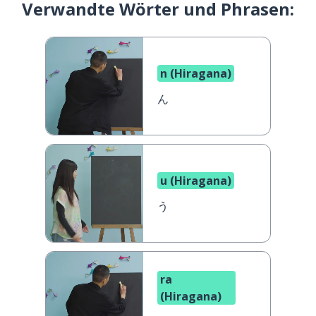
Verwandte Wörter und Phrasen:
n (Hiragana)
ん
u (Hiragana)
う
ra
(Hiragana)