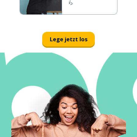
ら
Lege jetzt los