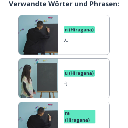
Verwandte Wörter und Phrasen:
n (Hiragana)
ん
u (Hiragana)
う
ra
(Hiragana)