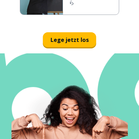
ら
Lege jetzt los