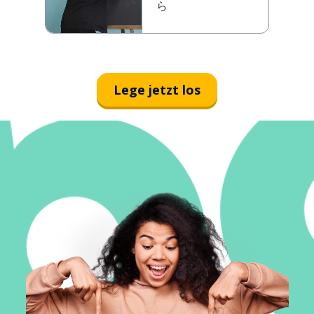
ら
Lege jetzt los