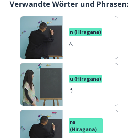
Verwandte Wörter und Phrasen:
n (Hiragana)
ん
u (Hiragana)
う
ra
(Hiragana)