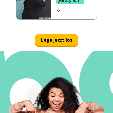
(Hiragana)
ら
Lege jetzt los