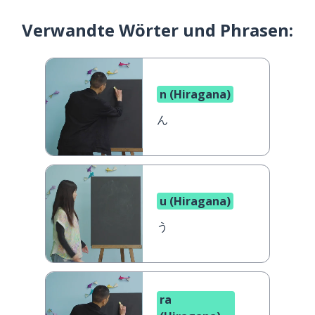
Verwandte Wörter und Phrasen:
n (Hiragana)
ん
u (Hiragana)
う
ra