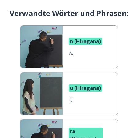
Verwandte Wörter und Phrasen:
n (Hiragana)
ん
u (Hiragana)
う
ra