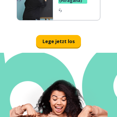
(Hiragana)
ら
Lege jetzt los