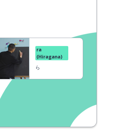
ra
(Hiragana)
ら