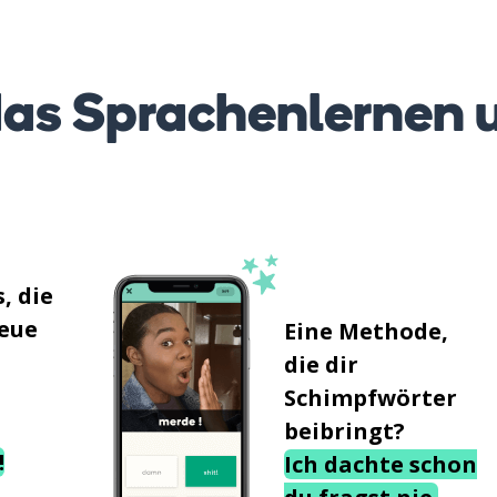
as Sprachenlernen 
, die
neue
Eine Methode,
die dir
Schimpfwörter
beibringt?
!
Ich dachte schon