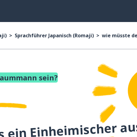
ji)
Sprachführer Japanisch (Romaji)
wie müsste d
Traummann sein?
s ein Einheimischer au