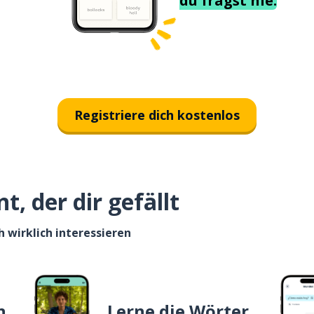
du fragst nie.
Registriere dich kostenlos
, der dir gefällt
h wirklich interessieren
n
Lerne die Wörter