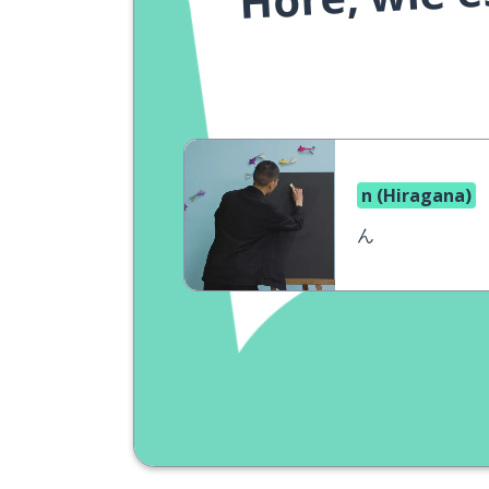
n (Hiragana)
ん