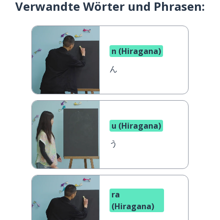
Verwandte Wörter und Phrasen:
n (Hiragana)
ん
u (Hiragana)
う
ra
(Hiragana)