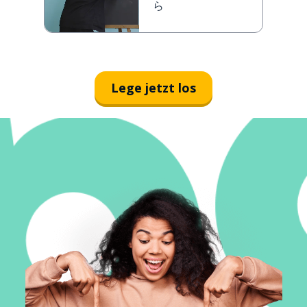
ら
Lege jetzt los