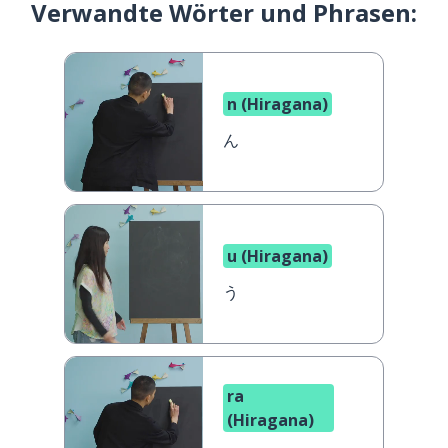
Verwandte Wörter und Phrasen:
n (Hiragana)
ん
u (Hiragana)
う
ra
(Hiragana)