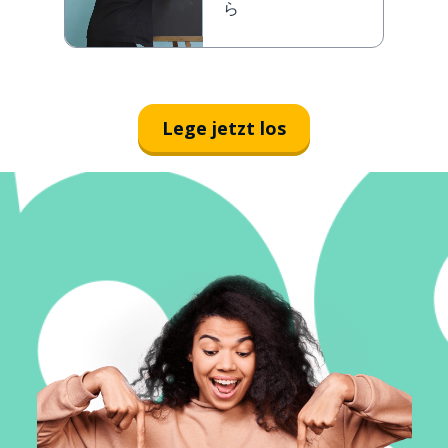
ら
Lege jetzt los