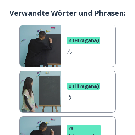
Verwandte Wörter und Phrasen:
n (Hiragana)
ん
u (Hiragana)
う
ra