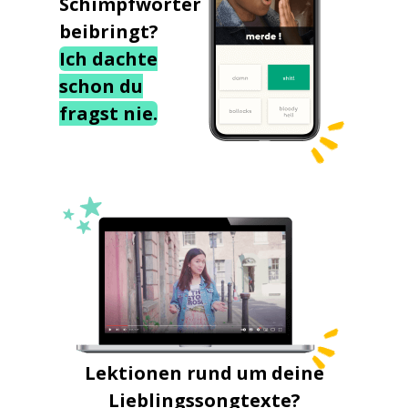
Schimpfwörter
beibringt?
Ich dachte
schon du
fragst nie.
Lektionen rund um deine
Lieblingssongtexte?