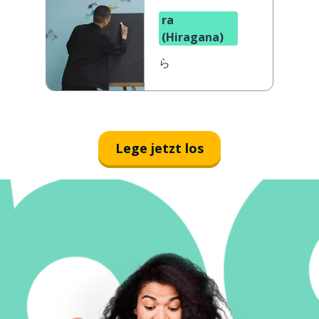
ra
(Hiragana)
ら
Lege jetzt los