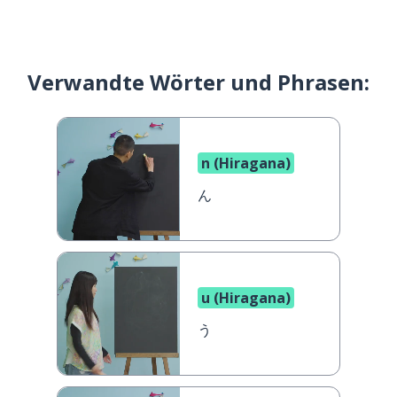
Verwandte Wörter und Phrasen:
n (Hiragana)
ん
u (Hiragana)
う