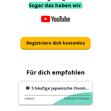
Sogar das haben wir.
Registriere dich kostenlos
Für dich empfohlen
5 häufige japanische Onomatopoesien
Lektion
6
Wörter/ Phrasen