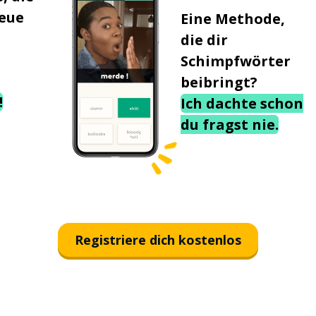
neue
Eine Methode,
die dir
Schimpfwörter
beibringt?
!
Ich dachte schon
du fragst nie.
Registriere dich kostenlos