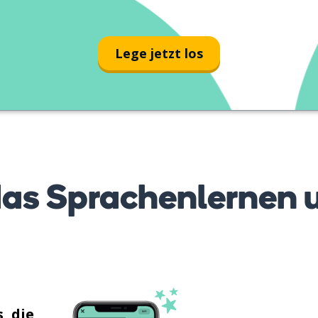
Lege jetzt los
as Sprachenlernen 
, die