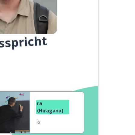
sspricht
ra
(Hiragana)
ら