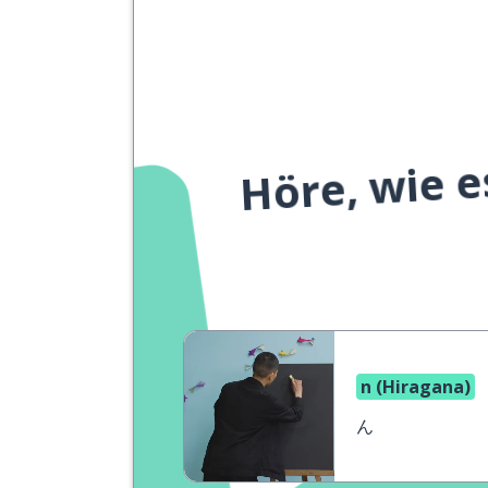
Höre, wie e
n (Hiragana)
ん