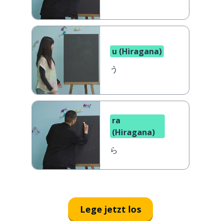
u (Hiragana)
う
ra
(Hiragana)
ら
Lege jetzt los