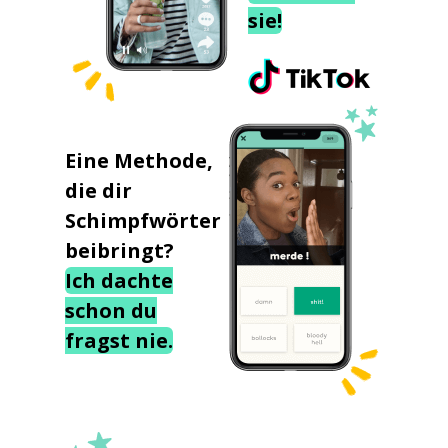
sie!
Eine Methode,
die dir
Schimpfwörter
beibringt?
Ich dachte
schon du
fragst nie.