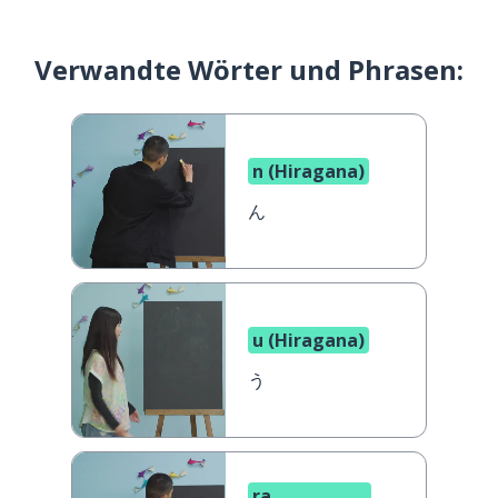
Verwandte Wörter und Phrasen:
n (Hiragana)
ん
u (Hiragana)
う
ra