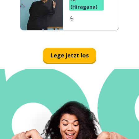
(Hiragana)
ら
Lege jetzt los