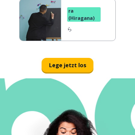
ra
(Hiragana)
ら
Lege jetzt los