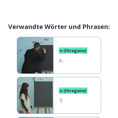
Verwandte Wörter und Phrasen:
n (Hiragana)
ん
u (Hiragana)
う