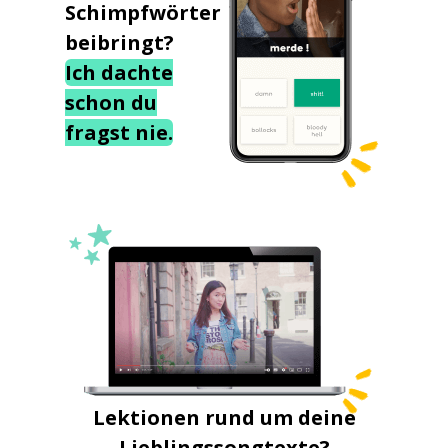
Schimpfwörter
beibringt?
Ich dachte
schon du
fragst nie.
Lektionen rund um deine
Lieblingssongtexte?