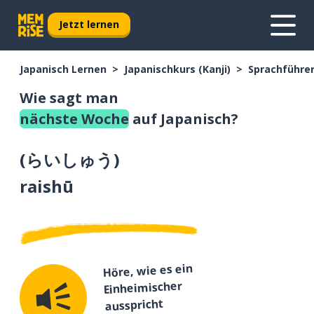
Jetzt lernen
Japanisch Lernen
Japanischkurs (Kanji)
Sprachführer
Wie sagt man
nächste Woche
auf Japanisch?
(
らいしゅう
)
raishū
Höre, wie es ein
Einheimischer
ausspricht