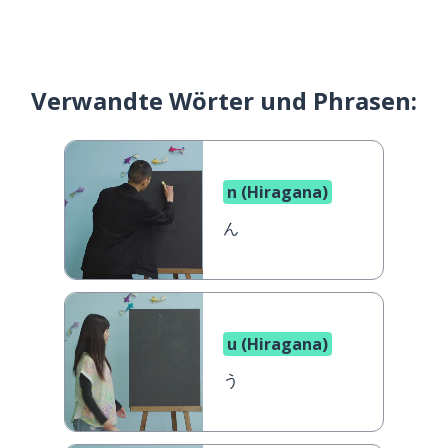
Verwandte Wörter und Phrasen:
n (Hiragana)
ん
u (Hiragana)
う