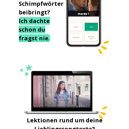
Schimpfwörter
beibringt?
Ich dachte
schon du
fragst nie.
Lektionen rund um deine
Lieblingssongtexte?