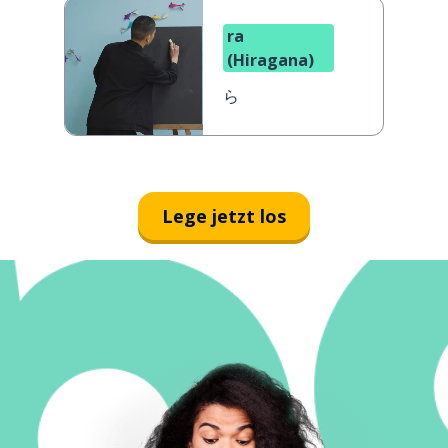
ra
(Hiragana)
ら
Lege jetzt los