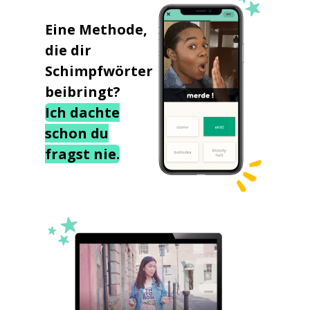
Eine Methode,
die dir
Schimpfwörter
beibringt?
Ich dachte
schon du
fragst nie.