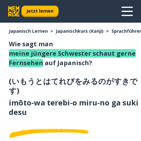
Jetzt lernen
Japanisch Lernen
Japanischkurs (Kanji)
Sprachführer
Wie sagt man
meine jüngere Schwester schaut gerne
Fernsehen
auf Japanisch?
(
いもうとはてれびをみるのがすきで
す
)
imōto-wa terebi-o miru-no ga suki
desu