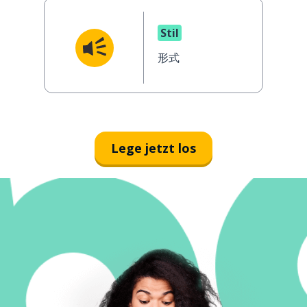
Stil
形式
Lege jetzt los