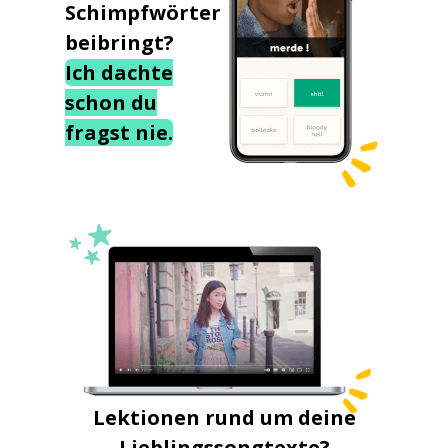
Schimpfwörter
beibringt?
Ich dachte
schon du
fragst nie.
Lektionen rund um deine
Lieblingssongtexte?