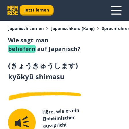
Jetzt lernen
Japanisch Lernen
Japanischkurs (Kanji)
Sprachführer
Wie sagt man
beliefern
auf Japanisch?
(
きょうきゅうします
)
kyōkyū shimasu
Höre, wie es ein
Einheimischer
ausspricht