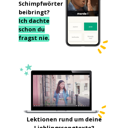
Schimpfwörter
beibringt?
Ich dachte
schon du
fragst nie.
Lektionen rund um deine
Lieblingssongtexte?