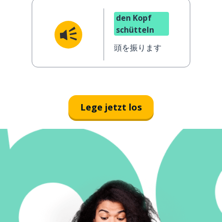
den Kopf
schütteln
頭を振ります
Lege jetzt los