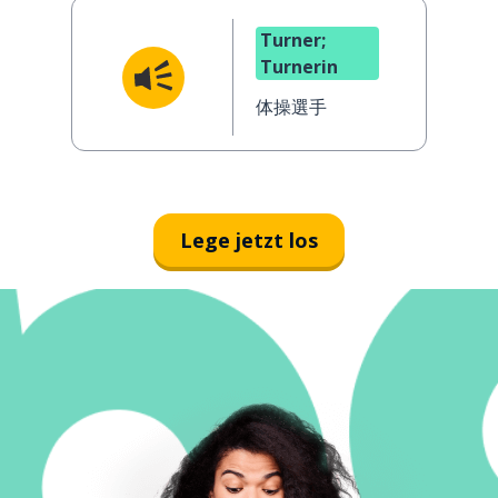
sein
も誇りに思い
Turner;
ます
Turnerin
体操選手
Lege jetzt los