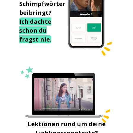
Schimpfwörter
beibringt?
Ich dachte
schon du
fragst nie.
Lektionen rund um deine
Lieblingssongtexte?