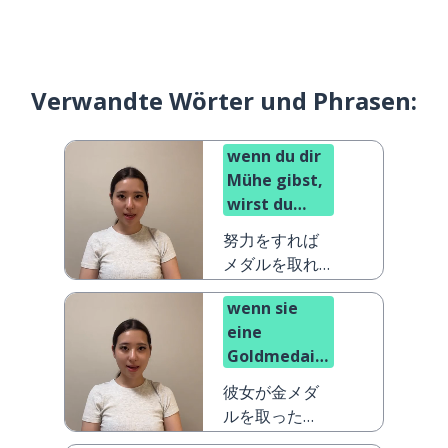
Verwandte Wörter und Phrasen:
wenn du dir
Mühe gibst,
wirst du
eine
努力をすれば
Medaille
メダルを取れ
gewinnen
ます
wenn sie
eine
Goldmedaille
gewinnt,
彼女が金メダ
werde ich
ルを取った
sehr stolz
ら、私はとて