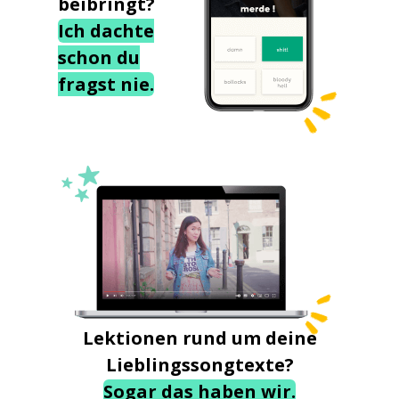
beibringt?
Ich dachte
schon du
fragst nie.
Lektionen rund um deine
Lieblingssongtexte?
Sogar das haben wir.