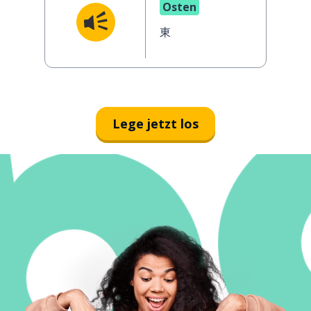
Osten
東
Lege jetzt los