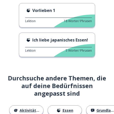
Vorlieben 1
Lektion
18
Wörter/ Phrasen
Ich liebe japanisches Essen!
Lektion
5
Wörter/ Phrasen
Durchsuche andere Themen, die
auf deine Bedürfnissen
angepasst sind
Aktivitäten
Essen
Grundlagen