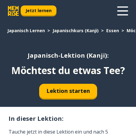
Jetzt lernen
Japanisch Lernen
Japanischkurs (Kanji)
Essen
Möc
Japanisch-Lektion (Kanji):
Möchtest du etwas Tee?
Lektion starten
In dieser Lektion:
Tauche jetzt in diese Lektion ein und nach 5