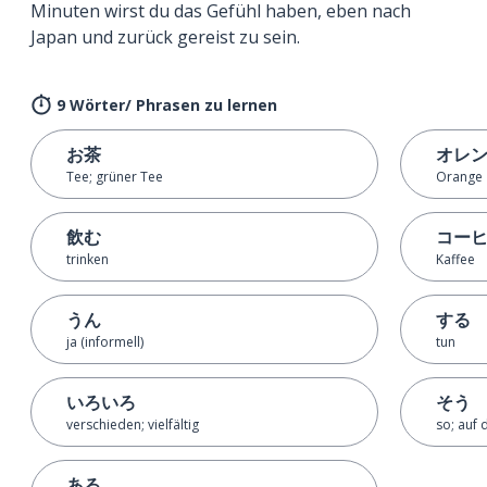
Minuten wirst du das Gefühl haben, eben nach
Japan und zurück gereist zu sein.
9 Wörter/ Phrasen zu lernen
お茶
オレ
Tee; grüner Tee
Orange
飲む
コー
trinken
Kaffee
うん
する
ja (informell)
tun
いろいろ
そう
verschieden; vielfältig
so; auf 
ある