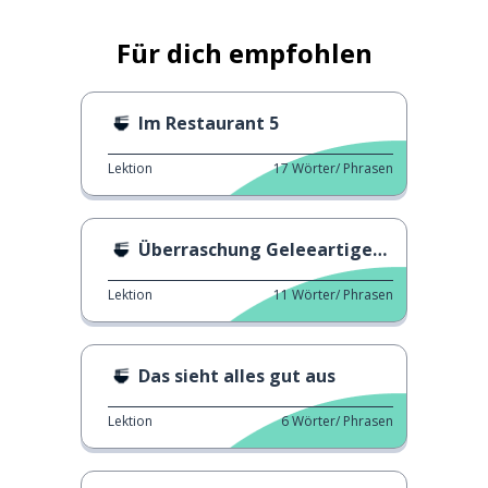
Für dich empfohlen
Im Restaurant 5
Lektion
17
Wörter/ Phrasen
Überraschung Geleeartiges Gebratenes Ei
Lektion
11
Wörter/ Phrasen
Das sieht alles gut aus
Lektion
6
Wörter/ Phrasen