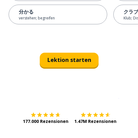
分かる
クラ
verstehen; begreifen
Klub; Di
Lektion starten
Erhältlich im
App Store
jetzt bei
177.000 Rezensionen
1.47M Rezensionen