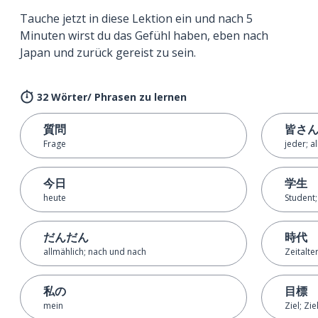
Tauche jetzt in diese Lektion ein und nach 5
Minuten wirst du das Gefühl haben, eben nach
Japan und zurück gereist zu sein.
32 Wörter/ Phrasen zu lernen
質問
皆さ
Frage
jeder; al
今日
学生
heute
Student;
だんだん
時代
allmählich; nach und nach
Zeitalte
私の
目標
mein
Ziel; Zi