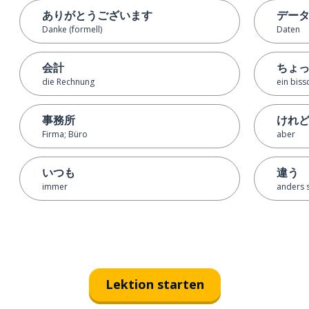
ありがとうございます
デー
Danke (formell)
Daten
会計
ちょ
die Rechnung
ein biss
事務所
けれ
Firma; Büro
aber
いつも
違う
immer
anders s
Lektion starten